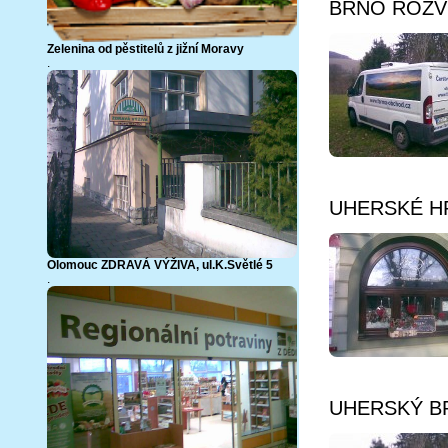
BRNO ROZVOZ
Zelenina od pěstitelů z jižní Moravy
.
UHERSKÉ HRA
Olomouc ZDRAVÁ VÝŽIVA,
ul.K.Světlé 5
.
UHERSKÝ BRO