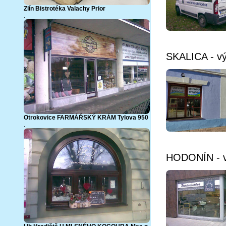
Zlín Bistrotéka Valachy Prior
.
SKALICA - vý
Otrokovice FARMÁŘSKÝ KRÁM Tylova 950
.
HODONÍN - vý