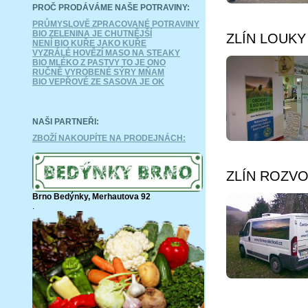
PROČ PRODÁVÁME NAŠE POTRAVINY:
PRŮMYSLOVĚ ZPRACOVANÉ POTRAVINY
BIO ZELENINA JE CHUTNĚJŠÍ
ZLÍN LOUKY -
NENÍ BIO KUŘE JAKO KUŘE
VYZRÁLÉ HOVĚZÍ MASO NA STEAKY
BIO MLÉKO Z PASTVY TO JE ONO
RUČNĚ VYROBENÉ SÝRY MŇAM
BIO VEPŘOVÉ ZE SASOVA JE OK
NAŠI PARTNEŘI:
ZBOŽÍ NAKOUPÍTE NA PRODEJNÁCH:
ZLÍN ROZVOZ
Brno Bedýnky, Merhautova 92
.