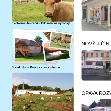
Ekofarma Javorník - BIO mléčné výrobky
.
Více info
NOVÝ JIČÍN -
Statek Horní Dvorce - ovčí mléčné
.
OPAVA ROZVO