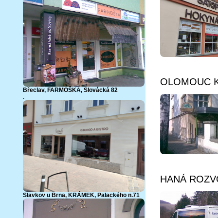
OLOMOUC K.S
Břeclav, FARMOŠKA, Slovácká 82
.
HANÁ ROZVOZ
Slavkov u Brna
, KRÁMEK, Palackého n.71