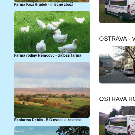
Farma Kozí Hrádek - mléčné zboží
.
OSTRAVA - v
Farma rodiny Němcovy - drůbeží farma
.
OSTRAVA ROZ
Ekofarma Deblín - BIO ovoce a zelenina
.