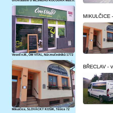
Uh.Hradiště U MLSNÉHO KOCOURA Mas.n.
.
MIKULČICE - 
Veselí n.M., ÓM VITAL, Nár.mučedníků 1772
.
BŘECLAV - vý
Mikulčice, SLOVÁCKÝ KOŠÍK, Těšice 72
.