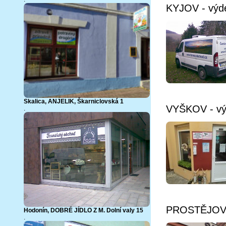
KYJOV - výde
Skalica, ANJELIK, Škarniclovská 1
VYŠKOV - vý
.
PROSTĚJOV -
Hodonín, DOBRÉ JÍDLO Z M. Dolní valy 15
.