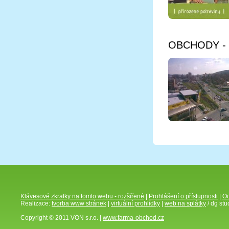
Více info
OBCHODY - 
Klávesové zkratky na tomto webu - rozšířené
|
Prohlášení o přístupnosti
|
Oc
Realizace:
tvorba www stránek
|
virtuální prohlídky
|
web na splátky
/ dg stu
Copyright © 2011 VON s.r.o. |
www.farma-obchod.cz