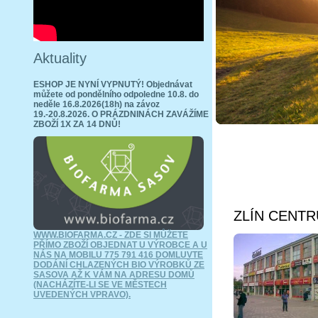
Aktuality
ESHOP JE NYNÍ VYPNUTÝ! Objednávat
můžete od pondělního odpoledne 10.8. do
neděle 16.8.2026(18h) na závoz
19.-20.8.2026. O PRÁZDNINÁCH ZAVÁŽÍME
ZBOŽÍ 1X ZA 14 DNŮ!
ZLÍN CENTRUM
WWW.BIOFARMA.CZ - ZDE SI MŮŽETE
PŘÍMO ZBOŽÍ OBJEDNAT U VÝROBCE A U
NÁS NA MOBILU 775 791 416 DOMLUVTE
DODÁNÍ
CHLAZENÝCH BIO VÝROBKŮ ZE
SASOVA
AŽ K VÁM NA ADRESU DOMŮ
(NACHÁZÍTE-LI SE VE MĚSTECH
UVEDENÝCH VPRAVO).