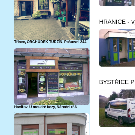
HRANICE - vý
Třinec,
OBCHŮDEK TURZÍN, Poštovní 244
.
BYSTŘICE P
Havířov, U moudré kozy, Národní tř.6
.