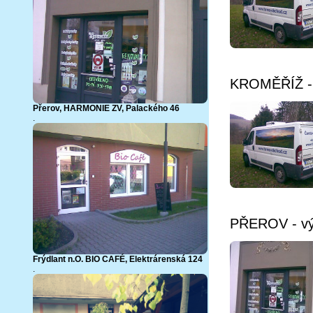
KROMĚŘÍŽ - 
Přerov,
HARMONIE ZV, Palackého 46
.
PŘEROV - výd
Frýdlant n.O. BIO CAFÉ, Elektrárenská 124
.