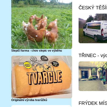
ČESKÝ TĚŠÍN 
Slepičí farma - chov slepic ve výběhu
TŘINEC - výd
Originální výroba tvarůžků
FRÝDEK MÍST