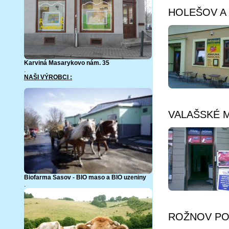
HOLEŠOV A B
Karviná Masarykovo nám. 35
.
NAŠI VÝROBCI :
VALAŠSKÉ ME
Biofarma Sasov - BIO maso a BIO uzeniny
.
ROŽNOV POD