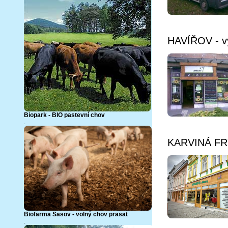
HAVÍŘOV - vý
Biopark - BIO pastevní chov
.
KARVINÁ FRYŠ
Biofarma Sasov - volný chov prasat
.
Více info