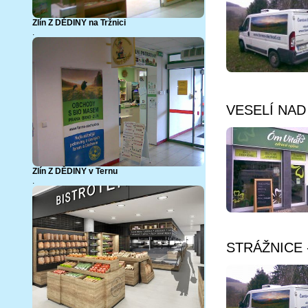
Zlín Z DĚDINY na Tržnici
.
Více info
VESELÍ NAD 
Zlín Z DĚDINY v Ternu
.
STRÁŽNICE - 