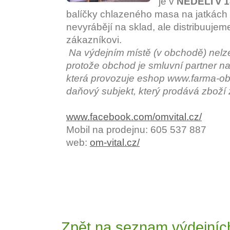
je v
NEDĚLI v 1
balíčky chlazeného masa na jatkách 
nevyrábějí na sklad, ale distribuujem
zákazníkovi.
Na výdejním místě (v obchodě) nelze 
protože obchod je smluvní partner na
která provozuje eshop www.farma-obc
daňový subjekt, který prodává zboží
www.facebook.com/omvital.cz/
Mobil na prodejnu: 605 537 887
web:
om-vital.cz/
Zpět na seznam výdejníc