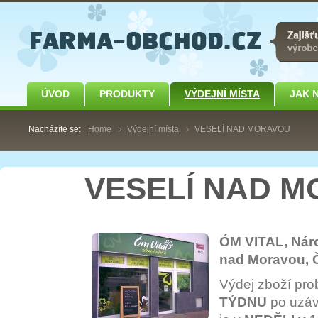
ÚVOD
PRODUKTY
VÝDEJNÍ MÍSTA
JAK 
Nacházíte se:
Home
Výdejní místa
VESELÍ NAD MORAVOU
VESELÍ NAD 
ÓM VITAL, Nár
nad Moravou,
Výdej zboží pro
TÝDNU
po uzáv