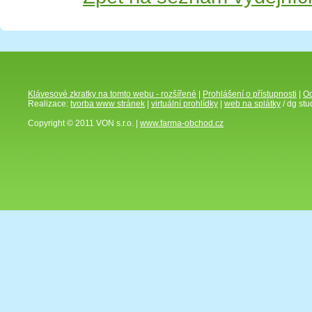
Klávesové zkratky na tomto webu - rozšířené
|
Prohlášení o přístupnosti
|
Oc
Realizace:
tvorba www stránek
|
virtuální prohlídky
|
web na splátky
/ dg stu
Copyright © 2011 VON s.r.o. |
www.farma-obchod.cz